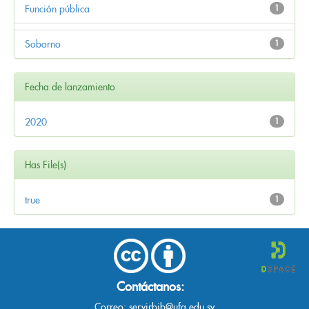
Función pública
1
Soborno
1
Fecha de lanzamiento
2020
1
Has File(s)
true
1
Contáctanos:
Correo:
servirbib@ufg.edu.sv