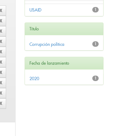
USAID
1
Título
Corrupción política
1
Fecha de lanzamiento
2020
1