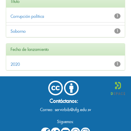
Título
Corrupción política
1
Soborno
1
Fecha de lanzamiento
2020
1
Contáctanos:
Correo:
servirbib@ufg.edu.sv
Síguenos: