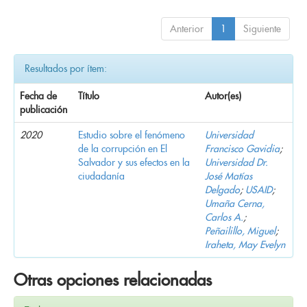
Anterior
1
Siguiente
Resultados por ítem:
Fecha de
Título
Autor(es)
publicación
2020
Estudio sobre el fenómeno
Universidad
de la corrupción en El
Francisco Gavidia
;
Salvador y sus efectos en la
Universidad Dr.
ciudadanía
José Matías
Delgado
;
USAID
;
Umaña Cerna,
Carlos A.
;
Peñailillo, Miguel
;
Iraheta, May Evelyn
Otras opciones relacionadas