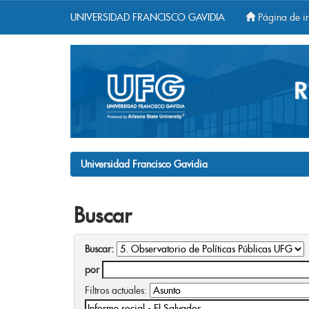
UNIVERSIDAD FRANCISCO GAVIDIA
Página de in
Skip
navigation
Universidad Francisco Gavidia
Buscar
Buscar:
por
Filtros actuales: