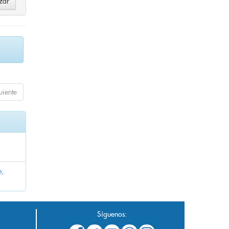
uiente
o,
Síguenos: