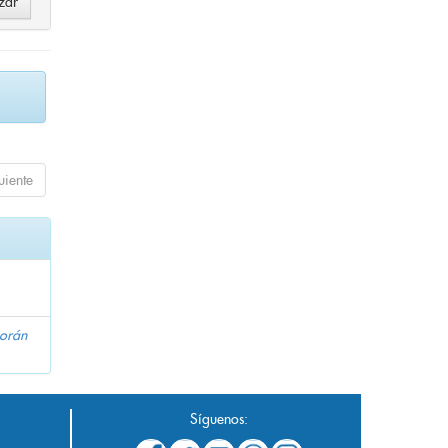
uiente
orán
Síguenos: