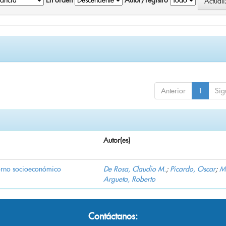
En orden
Autor/registro
Anterior
1
Sig
Autor(es)
torno socioeconómico
De Rosa, Claudio M.
;
Picardo, Oscar
;
M
Argueta, Roberto
Contáctanos: