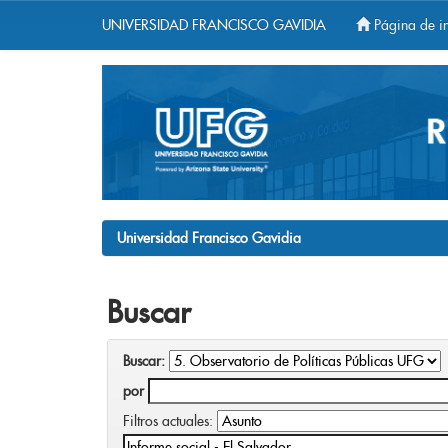
UNIVERSIDAD FRANCISCO GAVIDIA
Página de in
Skip
navigation
Universidad Francisco Gavidia
Buscar
Buscar:
por
Filtros actuales: