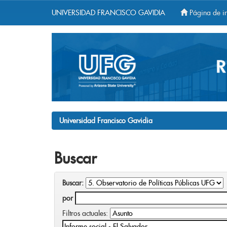
UNIVERSIDAD FRANCISCO GAVIDIA
Página de in
Skip
navigation
Universidad Francisco Gavidia
Buscar
Buscar:
por
Filtros actuales: