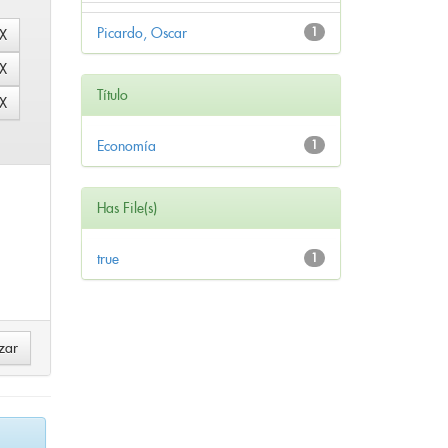
Picardo, Oscar
1
Título
Economía
1
Has File(s)
true
1