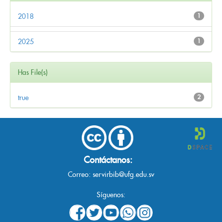
2018
1
2025
1
Has File(s)
true
2
Contáctanos:
Correo:
servirbib@ufg.edu.sv
Síguenos: