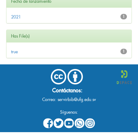
Fecha de lanzamiento
2021
1
Has File(s)
true
1
Contáctanos:
Correo:
servirbib@ufg.edu.sv
Síguenos: