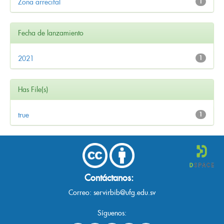
Zona arrecifal
1
Fecha de lanzamiento
2021
1
Has File(s)
true
1
Contáctanos:
Correo:
servirbib@ufg.edu.sv
Síguenos: