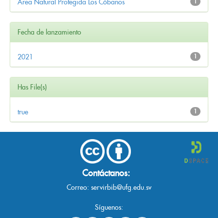
Área Natural Protegida Los Cóbanos
1
Fecha de lanzamiento
2021
1
Has File(s)
true
1
Contáctanos:
Correo:
servirbib@ufg.edu.sv
Síguenos: