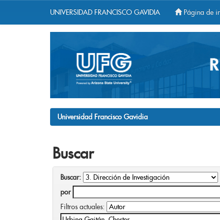
UNIVERSIDAD FRANCISCO GAVIDIA
Página de in
Skip
navigation
Universidad Francisco Gavidia
Buscar
Buscar:
por
Filtros actuales: