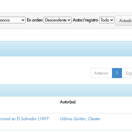
En orden
Autor/registro
Anterior
1
Sig
Autor(es)
nacional en El Salvador (1897-
Urbina Gaitán, Chester