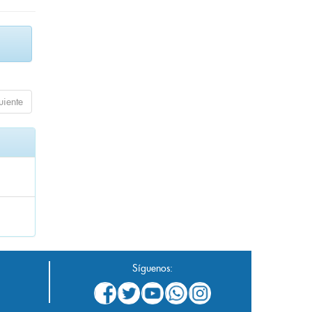
uiente
Síguenos: