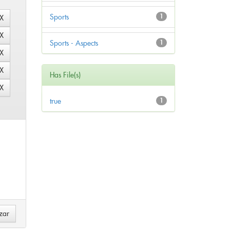
Sports
1
Sports - Aspects
1
Has File(s)
true
1