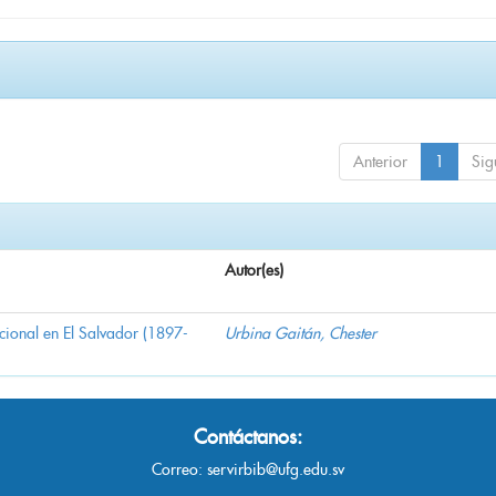
Anterior
1
Sig
Autor(es)
nacional en El Salvador (1897-
Urbina Gaitán, Chester
Contáctanos:
Correo:
servirbib@ufg.edu.sv