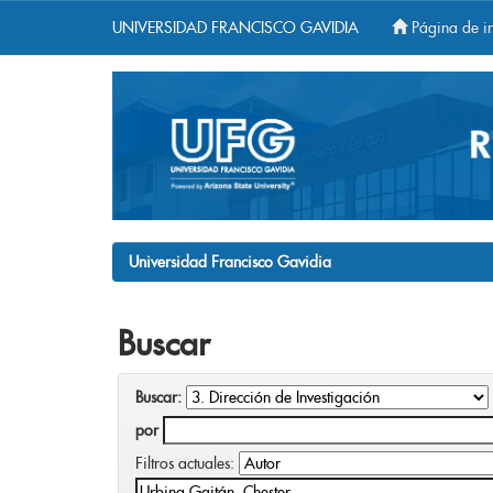
UNIVERSIDAD FRANCISCO GAVIDIA
Página de in
Skip
navigation
Universidad Francisco Gavidia
Buscar
Buscar:
por
Filtros actuales: