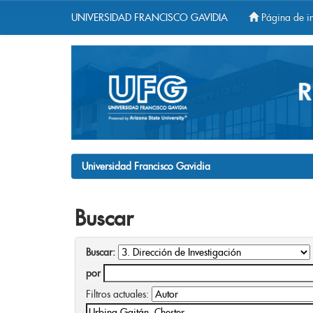
UNIVERSIDAD FRANCISCO GAVIDIA
Página de in
Skip
navigation
Universidad Francisco Gavidia
Buscar
Buscar:
por
Filtros actuales: