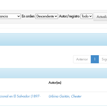
En orden
Autor/registro
Anterior
1
Sig
Autor(es)
nacional en El Salvador (1897-
Urbina Gaitán, Chester