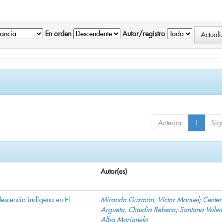
En orden
Autor/registro
Anterior
1
Sig
Autor(es)
lescencia indígena en El
Miranda Guzmán, Víctor Manuel
;
Cente
Argueta, Claudia Rebeca
;
Santana Valen
Alba Marianela