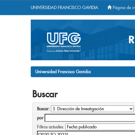
UNIVERSIDAD FRANCISCO GAVIDIA
Página de in
Skip
navigation
Universidad Francisco Gavidia
Buscar
Buscar:
por
Filtros actuales: