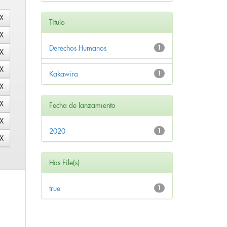
Título
Derechos Humanos
1
Kakawira
1
Fecha de lanzamiento
2020
1
Has File(s)
true
1