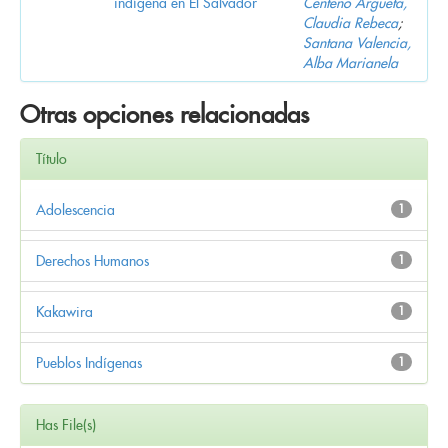
indígena en El Salvador
Centeno Argueta,
Claudia Rebeca
;
Santana Valencia,
Alba Marianela
Otras opciones relacionadas
Título
Adolescencia
1
Derechos Humanos
1
Kakawira
1
Pueblos Indígenas
1
Has File(s)