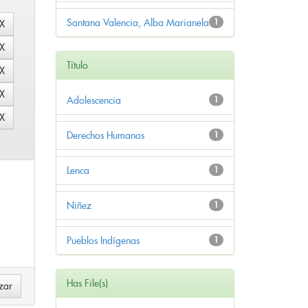
Santana Valencia, Alba Marianela
1
Título
Adolescencia
1
Derechos Humanos
1
Lenca
1
Niñez
1
Pueblos Indígenas
1
Has File(s)