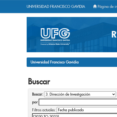
UNIVERSIDAD FRANCISCO GAVIDIA
Página de in
Skip
navigation
Universidad Francisco Gavidia
Buscar
Buscar:
por
Filtros actuales: