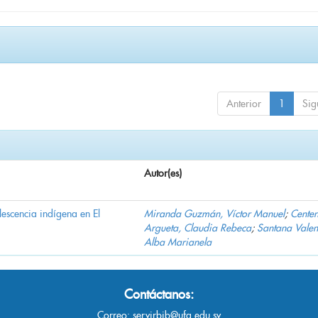
Anterior
1
Sig
Autor(es)
lescencia indígena en El
Miranda Guzmán, Víctor Manuel
;
Cente
Argueta, Claudia Rebeca
;
Santana Valen
Alba Marianela
Contáctanos:
Correo:
servirbib@ufg.edu.sv