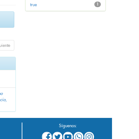
true
1
uiente
no
cia,
Síguenos: