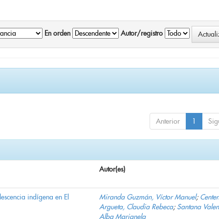
En orden
Autor/registro
Anterior
1
Sig
Autor(es)
lescencia indígena en El
Miranda Guzmán, Víctor Manuel
;
Cente
Argueta, Claudia Rebeca
;
Santana Valen
Alba Marianela