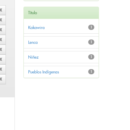
Título
Kakawira
1
Lenca
1
Niñez
1
Pueblos Indígenas
1