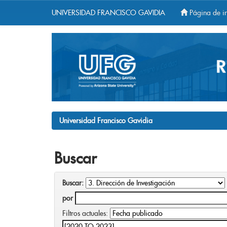
UNIVERSIDAD FRANCISCO GAVIDIA
Página de in
Skip
navigation
Universidad Francisco Gavidia
Buscar
Buscar:
por
Filtros actuales: