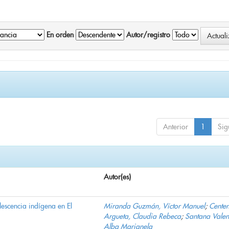
En orden
Autor/registro
Anterior
1
Sig
Autor(es)
lescencia indígena en El
Miranda Guzmán, Víctor Manuel
;
Cente
Argueta, Claudia Rebeca
;
Santana Valen
Alba Marianela