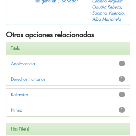
indígena en El Salvador
Centeno Argueta,
Claudia Rebeca
;
Santana Valencia,
Alba Marianela
Otras opciones relacionadas
Título
Adolescencia
1
Derechos Humanos
1
Kakawira
1
Niñez
1
Has File(s)