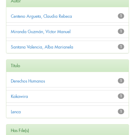
Autor
Centeno Argueta, Claudia Rebeca
1
Miranda Guzmán, Víctor Manuel
1
Santana Valencia, Alba Marianela
1
Título
Derechos Humanos
1
Kakawira
1
Lenca
1
Has File(s)