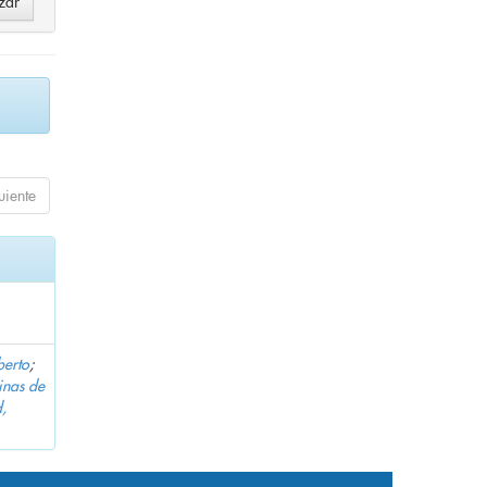
uiente
berto
;
inas de
,