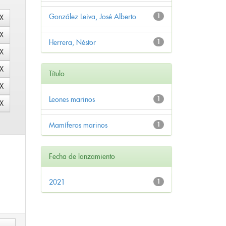
González Leiva, José Alberto
1
Herrera, Néstor
1
Título
Leones marinos
1
Mamíferos marinos
1
Fecha de lanzamiento
2021
1