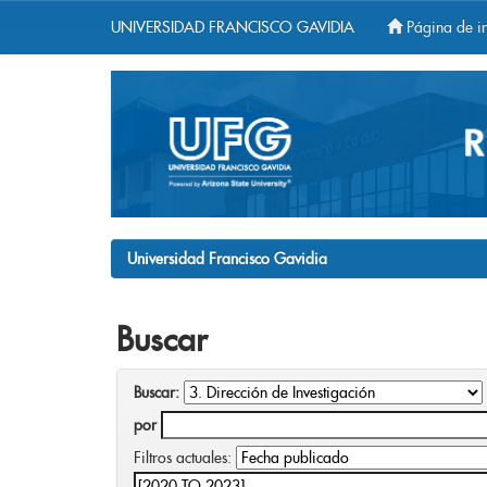
UNIVERSIDAD FRANCISCO GAVIDIA
Página de in
Skip
navigation
Universidad Francisco Gavidia
Buscar
Buscar:
por
Filtros actuales: