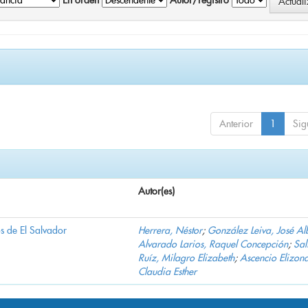
En orden
Autor/registro
Anterior
1
Sig
Autor(es)
s de El Salvador
Herrera, Néstor
;
González Leiva, José Al
Alvarado Larios, Raquel Concepción
;
Sal
Ruíz, Milagro Elizabeth
;
Ascencio Elizond
Claudia Esther