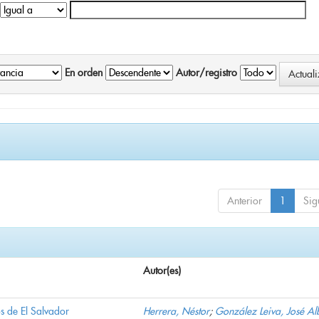
En orden
Autor/registro
Anterior
1
Sig
Autor(es)
s de El Salvador
Herrera, Néstor
;
González Leiva, José Al