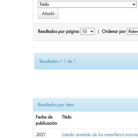
Resultados por página
|
Ordenar por
Resultados 1-1 de 1.
Resultados por ítem:
Fecha de
Título
publicación
2021
Listado anotado de los mamíferos marino