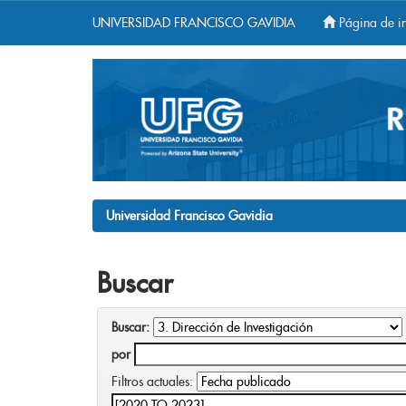
UNIVERSIDAD FRANCISCO GAVIDIA
Página de in
Skip
navigation
Universidad Francisco Gavidia
Buscar
Buscar:
por
Filtros actuales: