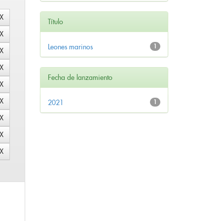
Título
Leones marinos
1
Fecha de lanzamiento
2021
1