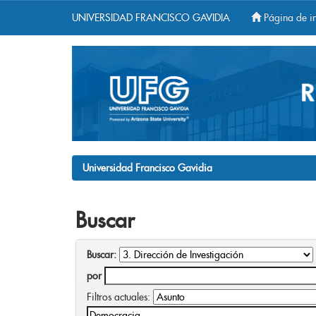
UNIVERSIDAD FRANCISCO GAVIDIA
Página de in
Skip
navigation
Universidad Francisco Gavidia
Buscar
Buscar:
por
Filtros actuales: