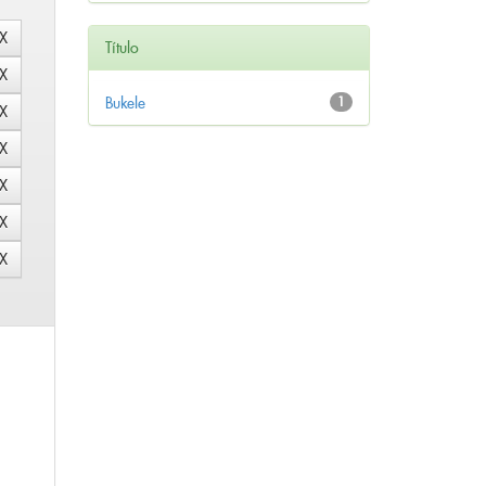
Título
Bukele
1