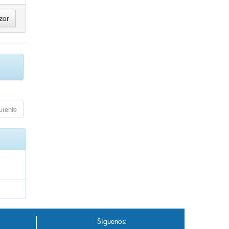
uiente
Síguenos: