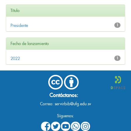
Título
Presidente
1
Fecha de lanzamiento
2022
1
Contáctanos:
Correo:
servirbib@ufg.edu.sv
Síguenos: