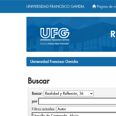
UNIVERSIDAD FRANCISCO GAVIDIA
Página de in
Skip
navigation
Universidad Francisco Gavidia
Buscar
Buscar:
por
Filtros actuales: