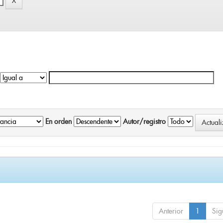
En orden
Autor/registro
Anterior
1
Sig