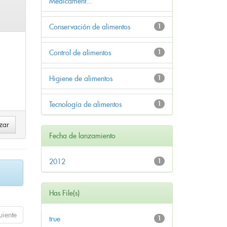
Medicament...
Conservación de alimentos
1
Control de alimentos
1
Higiene de alimentos
1
Tecnología de alimentos
1
Fecha de lanzamiento
2012
1
Has File(s)
uiente
true
1