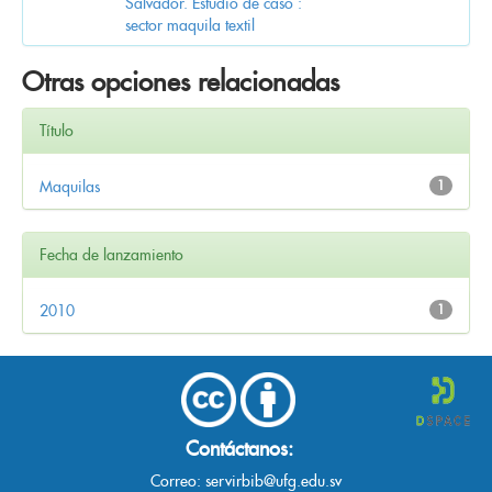
Salvador. Estudio de caso :
sector maquila textil
Otras opciones relacionadas
Título
Maquilas
1
Fecha de lanzamiento
2010
1
Contáctanos:
Correo:
servirbib@ufg.edu.sv