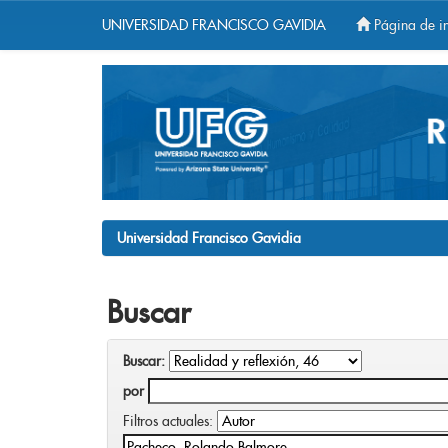
UNIVERSIDAD FRANCISCO GAVIDIA
Página de in
Skip
navigation
Universidad Francisco Gavidia
Buscar
Buscar:
por
Filtros actuales: