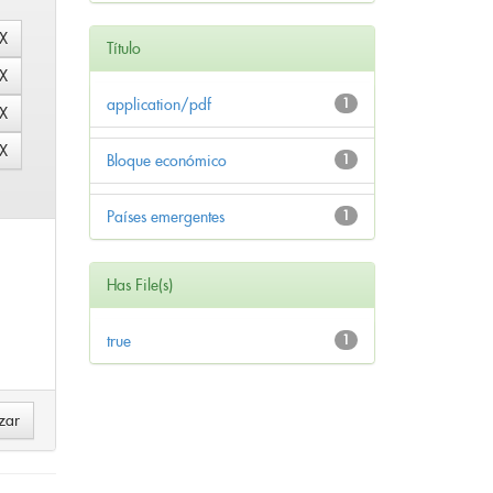
Título
application/pdf
1
Bloque económico
1
Países emergentes
1
Has File(s)
true
1