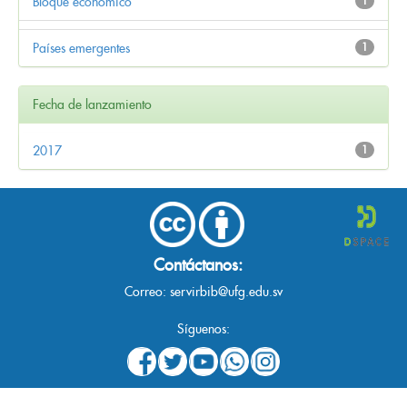
Bloque económico
1
Países emergentes
1
Fecha de lanzamiento
2017
1
Contáctanos:
Correo:
servirbib@ufg.edu.sv
Síguenos: