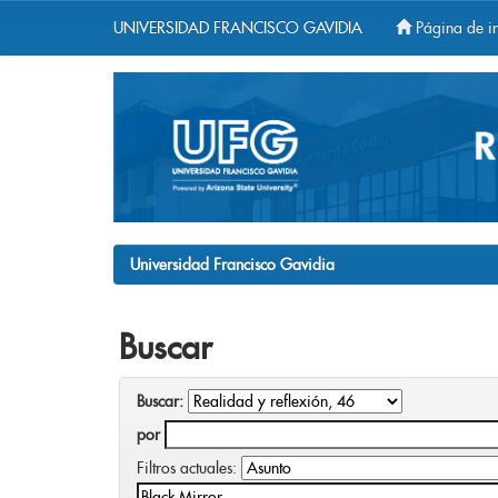
UNIVERSIDAD FRANCISCO GAVIDIA
Página de in
Skip
navigation
Universidad Francisco Gavidia
Buscar
Buscar:
por
Filtros actuales: