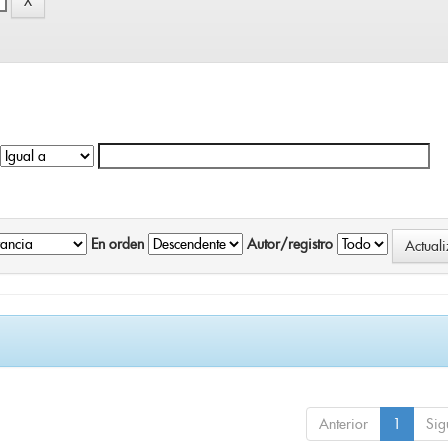
En orden
Autor/registro
Anterior
1
Sig