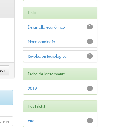
Título
Desarrollo económico
1
Nanotecnología
1
Revolución tecnológica
1
Fecha de lanzamiento
2019
1
Has File(s)
true
1
uiente