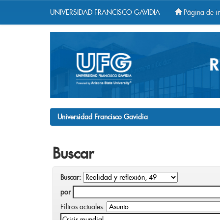
UNIVERSIDAD FRANCISCO GAVIDIA
Página de in
Skip
navigation
Universidad Francisco Gavidia
Buscar
Buscar:
por
Filtros actuales: