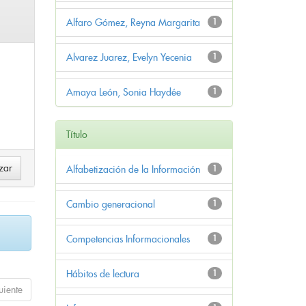
Alfaro Gómez, Reyna Margarita
1
Alvarez Juarez, Evelyn Yecenia
1
Amaya León, Sonia Haydée
1
Título
Alfabetización de la Información
1
Cambio generacional
1
Competencias Informacionales
1
Hábitos de lectura
1
uiente