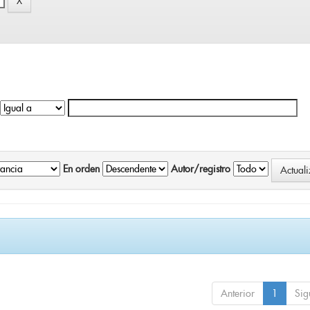
En orden
Autor/registro
Anterior
1
Sig