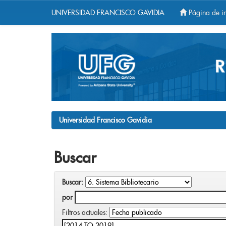
UNIVERSIDAD FRANCISCO GAVIDIA
Página de in
Skip
navigation
Universidad Francisco Gavidia
Buscar
Buscar:
por
Filtros actuales: