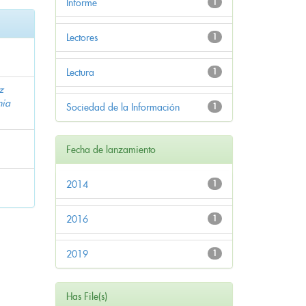
Informe
1
Lectores
1
Lectura
1
z
nia
Sociedad de la Información
1
Fecha de lanzamiento
2014
1
2016
1
2019
1
Has File(s)