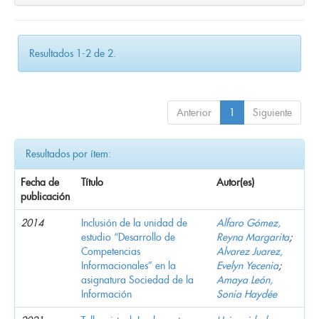
Resultados 1-2 de 2.
Anterior
1
Siguiente
Resultados por ítem:
Fecha de
Título
Autor(es)
publicación
2014
Inclusión de la unidad de
Alfaro Gómez,
estudio “Desarrollo de
Reyna Margarita
;
Competencias
Alvarez Juarez,
Informacionales” en la
Evelyn Yecenia
;
asignatura Sociedad de la
Amaya León,
Información
Sonia Haydée