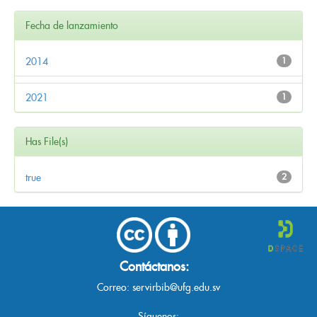
Fecha de lanzamiento
2014
1
2021
1
Has File(s)
true
2
Contáctanos:
Correo:
servirbib@ufg.edu.sv
Síguenos: