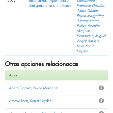
2021
Taller virtual: Implementa un
Universidad
chat gratuito en tu biblioteca
Francisco Gavidia
;
Alfaro Gómez,
Reyna Margarita
;
Alvarez Juarez,
Evelyn Yecenia
;
Menjivar
Hernández, Miguel
Ángel
;
Amaya
León, Sonia
Haydée
Otras opciones relacionadas
Autor
Alfaro Gómez, Reyna Margarita
2
Amaya León, Sonia Haydée
2