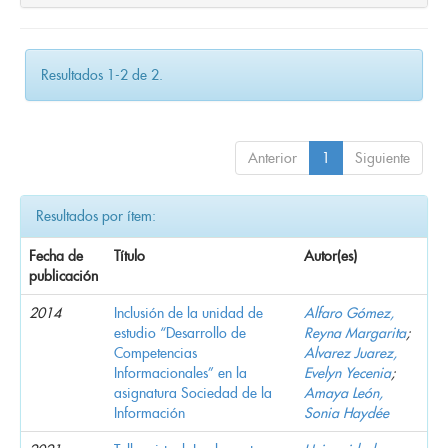
Resultados 1-2 de 2.
Anterior
1
Siguiente
Resultados por ítem:
Fecha de
Título
Autor(es)
publicación
2014
Inclusión de la unidad de
Alfaro Gómez,
estudio “Desarrollo de
Reyna Margarita
;
Competencias
Alvarez Juarez,
Informacionales” en la
Evelyn Yecenia
;
asignatura Sociedad de la
Amaya León,
Información
Sonia Haydée