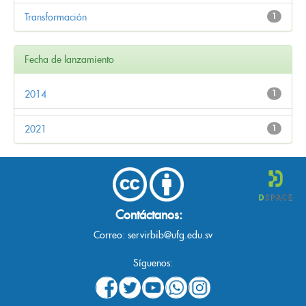
Transformación
1
Fecha de lanzamiento
2014
1
2021
1
Contáctanos:
Correo:
servirbib@ufg.edu.sv
Síguenos: