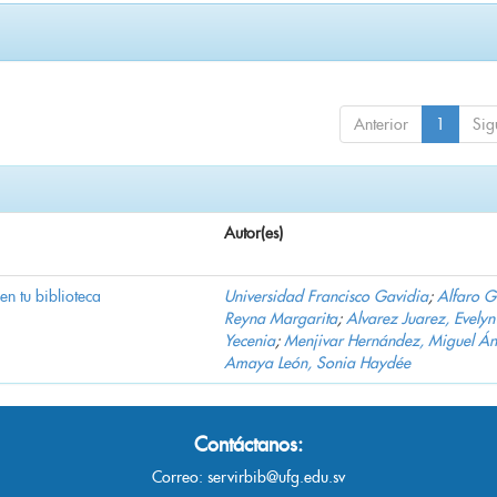
Anterior
1
Sig
Autor(es)
 en tu biblioteca
Universidad Francisco Gavidia
;
Alfaro 
Reyna Margarita
;
Alvarez Juarez, Evelyn
Yecenia
;
Menjivar Hernández, Miguel Án
Amaya León, Sonia Haydée
Contáctanos:
Correo:
servirbib@ufg.edu.sv