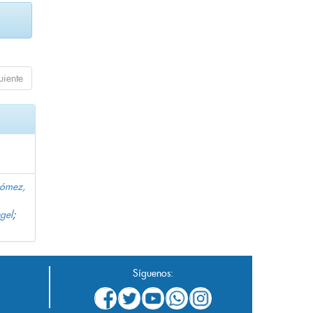
uiente
Gómez,
gel
;
Síguenos: