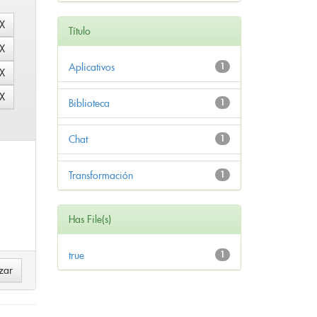
Título
Aplicativos
1
Biblioteca
1
Chat
1
Transformación
1
Has File(s)
true
1