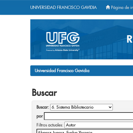
UNIVERSIDAD FRANCISCO GAVIDIA
Página de in
Skip
navigation
Universidad Francisco Gavidia
Buscar
Buscar:
por
Filtros actuales: