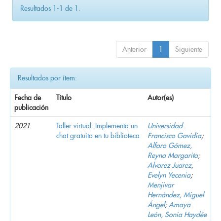
Resultados 1-1 de 1.
Anterior
1
Siguiente
Resultados por ítem:
Fecha de
Título
Autor(es)
publicación
2021
Taller virtual: Implementa un
Universidad
chat gratuito en tu biblioteca
Francisco Gavidia
;
Alfaro Gómez,
Reyna Margarita
;
Alvarez Juarez,
Evelyn Yecenia
;
Menjivar
Hernández, Miguel
Ángel
;
Amaya
León, Sonia Haydée