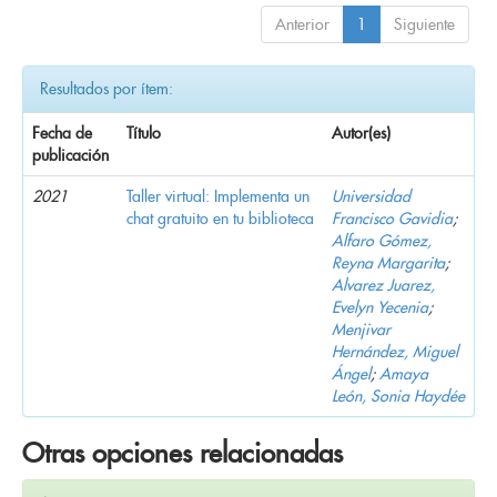
Anterior
1
Siguiente
Resultados por ítem:
Fecha de
Título
Autor(es)
publicación
2021
Taller virtual: Implementa un
Universidad
chat gratuito en tu biblioteca
Francisco Gavidia
;
Alfaro Gómez,
Reyna Margarita
;
Alvarez Juarez,
Evelyn Yecenia
;
Menjivar
Hernández, Miguel
Ángel
;
Amaya
León, Sonia Haydée
Otras opciones relacionadas