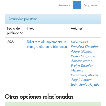
Anterior
1
Siguiente
Resultados por ítem:
Fecha de
Título
Autor(es)
publicación
2021
Taller virtual: Implementa un
Universidad
chat gratuito en tu biblioteca
Francisco Gavidia
;
Alfaro Gómez,
Reyna Margarita
;
Alvarez Juarez,
Evelyn Yecenia
;
Menjivar
Hernández, Miguel
Ángel
;
Amaya
León, Sonia Haydée
Otras opciones relacionadas