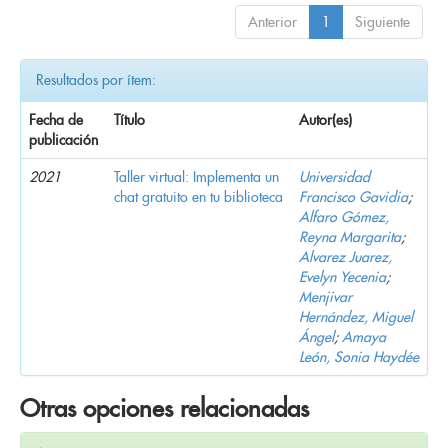
Anterior
1
Siguiente
Resultados por ítem:
Fecha de
Título
Autor(es)
publicación
2021
Taller virtual: Implementa un
Universidad
chat gratuito en tu biblioteca
Francisco Gavidia
;
Alfaro Gómez,
Reyna Margarita
;
Alvarez Juarez,
Evelyn Yecenia
;
Menjivar
Hernández, Miguel
Ángel
;
Amaya
León, Sonia Haydée
Otras opciones relacionadas