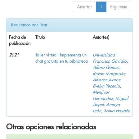
Anterior
1
Siguiente
Resultados por ítem:
Fecha de
Título
Autor(es)
publicación
2021
Taller virtual: Implementa un
Universidad
chat gratuito en tu biblioteca
Francisco Gavidia
;
Alfaro Gómez,
Reyna Margarita
;
Alvarez Juarez,
Evelyn Yecenia
;
Menjivar
Hernández, Miguel
Ángel
;
Amaya
León, Sonia Haydée
Otras opciones relacionadas