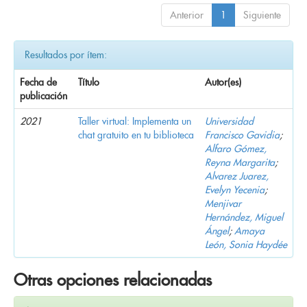
Anterior
1
Siguiente
Resultados por ítem:
Fecha de
Título
Autor(es)
publicación
2021
Taller virtual: Implementa un
Universidad
chat gratuito en tu biblioteca
Francisco Gavidia
;
Alfaro Gómez,
Reyna Margarita
;
Alvarez Juarez,
Evelyn Yecenia
;
Menjivar
Hernández, Miguel
Ángel
;
Amaya
León, Sonia Haydée
Otras opciones relacionadas