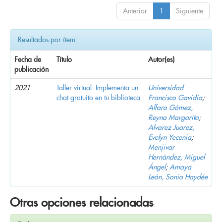
Anterior
1
Siguiente
Resultados por ítem:
Fecha de
Título
Autor(es)
publicación
2021
Taller virtual: Implementa un
Universidad
chat gratuito en tu biblioteca
Francisco Gavidia
;
Alfaro Gómez,
Reyna Margarita
;
Alvarez Juarez,
Evelyn Yecenia
;
Menjivar
Hernández, Miguel
Ángel
;
Amaya
León, Sonia Haydée
Otras opciones relacionadas