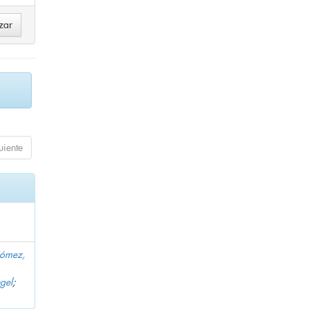
uiente
Gómez,
gel
;