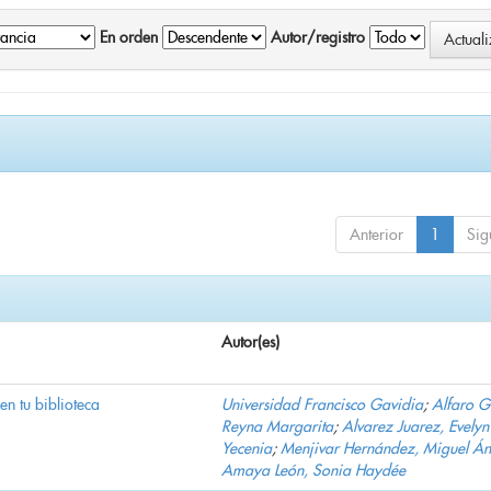
En orden
Autor/registro
Anterior
1
Sig
Autor(es)
 en tu biblioteca
Universidad Francisco Gavidia
;
Alfaro 
Reyna Margarita
;
Alvarez Juarez, Evelyn
Yecenia
;
Menjivar Hernández, Miguel Án
Amaya León, Sonia Haydée