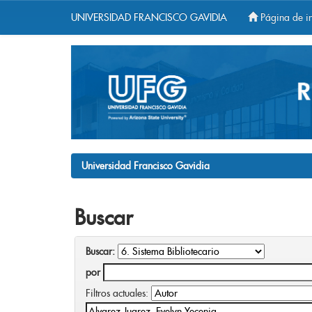
UNIVERSIDAD FRANCISCO GAVIDIA
Página de in
Skip
navigation
Universidad Francisco Gavidia
Buscar
Buscar:
por
Filtros actuales: