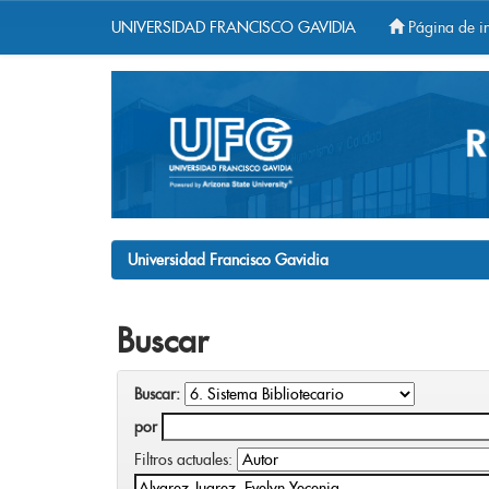
UNIVERSIDAD FRANCISCO GAVIDIA
Página de in
Skip
navigation
Universidad Francisco Gavidia
Buscar
Buscar:
por
Filtros actuales: