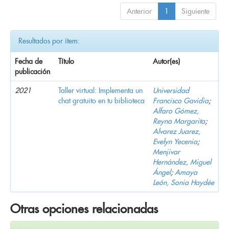
Anterior
1
Siguiente
Resultados por ítem:
Fecha de
Título
Autor(es)
publicación
2021
Taller virtual: Implementa un
Universidad
chat gratuito en tu biblioteca
Francisco Gavidia
;
Alfaro Gómez,
Reyna Margarita
;
Alvarez Juarez,
Evelyn Yecenia
;
Menjivar
Hernández, Miguel
Ángel
;
Amaya
León, Sonia Haydée
Otras opciones relacionadas