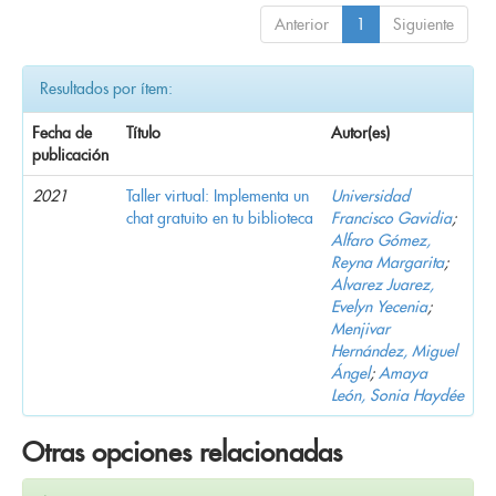
Anterior
1
Siguiente
Resultados por ítem:
Fecha de
Título
Autor(es)
publicación
2021
Taller virtual: Implementa un
Universidad
chat gratuito en tu biblioteca
Francisco Gavidia
;
Alfaro Gómez,
Reyna Margarita
;
Alvarez Juarez,
Evelyn Yecenia
;
Menjivar
Hernández, Miguel
Ángel
;
Amaya
León, Sonia Haydée
Otras opciones relacionadas