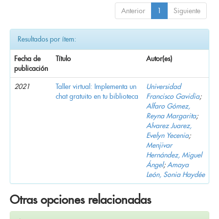
Anterior
1
Siguiente
Resultados por ítem:
Fecha de
Título
Autor(es)
publicación
2021
Taller virtual: Implementa un
Universidad
chat gratuito en tu biblioteca
Francisco Gavidia
;
Alfaro Gómez,
Reyna Margarita
;
Alvarez Juarez,
Evelyn Yecenia
;
Menjivar
Hernández, Miguel
Ángel
;
Amaya
León, Sonia Haydée
Otras opciones relacionadas