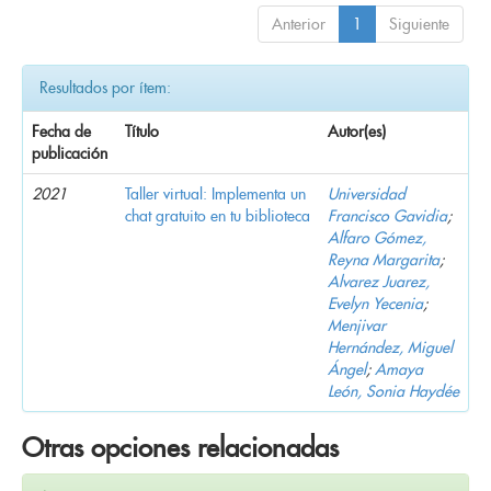
Anterior
1
Siguiente
Resultados por ítem:
Fecha de
Título
Autor(es)
publicación
2021
Taller virtual: Implementa un
Universidad
chat gratuito en tu biblioteca
Francisco Gavidia
;
Alfaro Gómez,
Reyna Margarita
;
Alvarez Juarez,
Evelyn Yecenia
;
Menjivar
Hernández, Miguel
Ángel
;
Amaya
León, Sonia Haydée
Otras opciones relacionadas