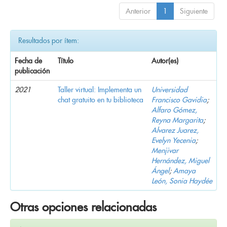
Anterior
1
Siguiente
Resultados por ítem:
Fecha de
Título
Autor(es)
publicación
2021
Taller virtual: Implementa un
Universidad
chat gratuito en tu biblioteca
Francisco Gavidia
;
Alfaro Gómez,
Reyna Margarita
;
Alvarez Juarez,
Evelyn Yecenia
;
Menjivar
Hernández, Miguel
Ángel
;
Amaya
León, Sonia Haydée
Otras opciones relacionadas