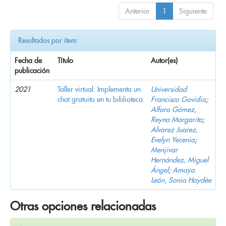
Anterior
1
Siguiente
Resultados por ítem:
Fecha de
Título
Autor(es)
publicación
2021
Taller virtual: Implementa un
Universidad
chat gratuito en tu biblioteca
Francisco Gavidia
;
Alfaro Gómez,
Reyna Margarita
;
Alvarez Juarez,
Evelyn Yecenia
;
Menjivar
Hernández, Miguel
Ángel
;
Amaya
León, Sonia Haydée
Otras opciones relacionadas