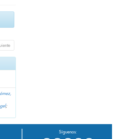
uiente
Gómez,
gel
;
Síguenos: