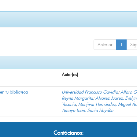
Anterior
1
Sig
Autor(es)
 en tu biblioteca
Universidad Francisco Gavidia
;
Alfaro 
Reyna Margarita
;
Alvarez Juarez, Evelyn
Yecenia
;
Menjivar Hernández, Miguel Án
Amaya León, Sonia Haydée
Contáctanos: