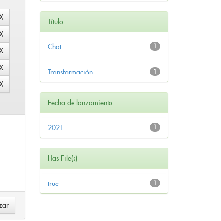
Título
Chat
1
Transformación
1
Fecha de lanzamiento
2021
1
Has File(s)
true
1