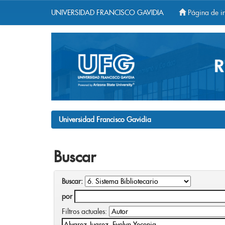
UNIVERSIDAD FRANCISCO GAVIDIA
Página de in
Skip
navigation
Universidad Francisco Gavidia
Buscar
Buscar:
por
Filtros actuales: